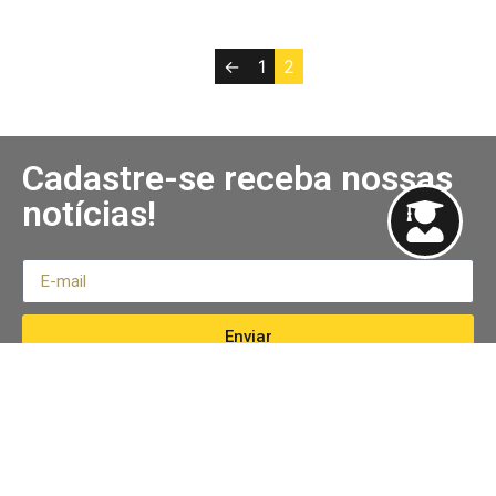
←
1
2
Cadastre-se receba nossas
notícias!
Enviar
Links Úteis
Institucional