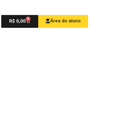
0
Área do aluno
R$
0,00